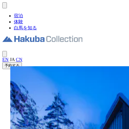
宿泊
体験
白馬を知る
EN
JA
CN
予約する