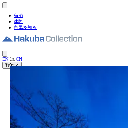
宿泊
体験
白馬を知る
EN
JA
CN
予約する