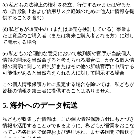
(c) 私どもの法律上の権利を確立、行使するかまたは守るた
め（詐欺防止および信用リスク軽減のために他人に情報を提
供することを含む）
(d) 私どもが販売中の（または販売を検討している）事業ま
たは資産のご購入者（または将来ご購入者となる方）に対し
て開示する場合
(e) 私どもの合理的な意見において裁判所や官庁が当該個人
情報の開示を当然命ずると考えられる場合に、かかる個人情
報の開示に関して裁判所またはその他の所轄官庁に申請する
可能性があると当然考えられる人に対して開示する場合
この個人情報保護方針に規定する場合を除いては、私どもが
皆様の情報を第三者に提供することはありません。
5. 海外へのデータ転送
私どもが収集した情報は、この個人情報保護方針にもとづき
情報を活用することができるように、私どもが営業をおこな
っている各国内で保存および処理され、また各国間で転送す