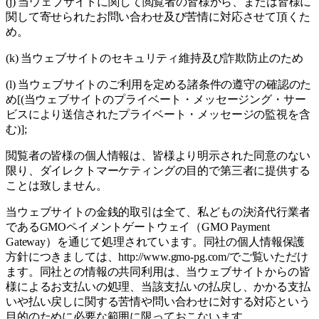
(j) 当ウェブサイトに関して閲覧者の皆様から、または皆様に
関して寄せられたお問い合わせ及び苦情に対応させて頂くた
め。
(k) 当ウェブサイトのセキュリティ維持及び詐欺防止のため
(l) 当ウェブサイトのご利用を定める諸条件の遵守の確認のた
め[(当ウェブサイトのプライベート・メッセージング・サー
ビスにより送信されたプライベート・メッセージの監視を含
む)];
閲覧者の皆様の個人情報は、皆様より明示された同意のない
限り、ダイレクトマーケティングの目的で第三者に提供する
ことは致しません。
当ウェブサイトの金銭的取引は全て、私どもの決済代行業者
であるGMOペイメントゲートウェイ（GMO Payment
Gateway）を通じて処理されています。同社の個人情報保護
方針につきましては、http://www.gmo-pg.com/でご覧いただけ
ます。同社との情報の共同利用は、当ウェブサイトからの皆
様によるお支払いの処理、当該支払いの払戻し、かかる支払
いや払い戻しに関する苦情や問い合わせに対する対応という
目的のために必要な範囲に限っておこないます。