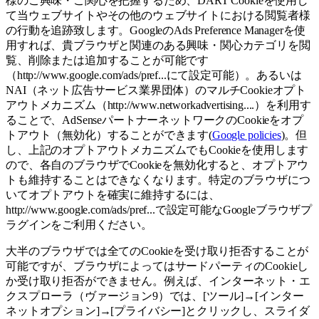
様のご興味・ご関心を把握するため、DART Cookieを使用し
て当ウェブサイトやその他のウェブサイトにおける閲覧者様
の行動を追跡致します。GoogleのAds Preference Managerを使
用すれば、貴ブラウザと関連のある興味・関心カテゴリを閲
覧、削除または追加することが可能です
（http://www.google.com/ads/pref...にて設定可能）。あるいは
NAI（ネット広告サービス業界団体）のマルチCookieオプト
アウトメカニズム（http://www.networkadvertising....）を利用す
ることで、AdSenseパートナーネットワークのCookieをオプ
トアウト（無効化）することができます(
Google policies
)。但
し、上記のオプトアウトメカニズムでもCookieを使用します
ので、各自のブラウザでCookieを無効化すると、オプトアウ
トも維持することはできなくなります。特定のブラウザにつ
いてオプトアウトを確実に維持するには、
http://www.google.com/ads/pref...で設定可能なGoogleブラウザプ
ラグインをご利用ください。
大半のブラウザでは全てのCookieを受け取り拒否することが
可能ですが、ブラウザによってはサードパーティのCookieし
か受け取り拒否ができません。例えば、インターネット・エ
クスプローラ（ヴァージョン9）では、[ツール]→[インター
ネットオプション]→[プライバシー]とクリックし、スライダ