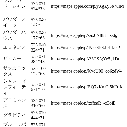
ブルーバー
535 071
ド シャレ
https://maps.apple.com/p/yXgZy5b76IM
574*33
ー
パウダース
535 040
142*11
イーツ
パウダーハ
535 040
https://maps.apple/p/xax0N8f8TrsaJg
177*63
ウス
535 040
エミネンス
https://maps.apple/p/-NksSPS3bLIz~P
324*71
535 071
ザ・ムー
https://maps.apple/p/-23CSfgYv5y1Du
284*48
サッカロッ
535 160
https://maps.apple/p/XycU00_co6zdW-
152*63
クス
シャレー イ
535 071
ンフィニテ
https://maps.apple/p/BQ7vKmCi5hI9_k
671*10
ィ
プロミネン
535 071
https://maps.apple/p/rzffpaR_-o3oiE
310*60
ス
535 070
グラビティ
444*71
ブルーリバ
535 071