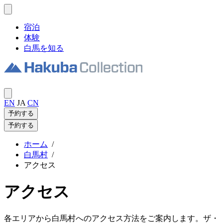
宿泊
体験
白馬を知る
EN
JA
CN
予約する
予約する
ホーム
/
白馬村
/
アクセス
アクセス
各エリアから白馬村へのアクセス方法をご案内します。ザ・